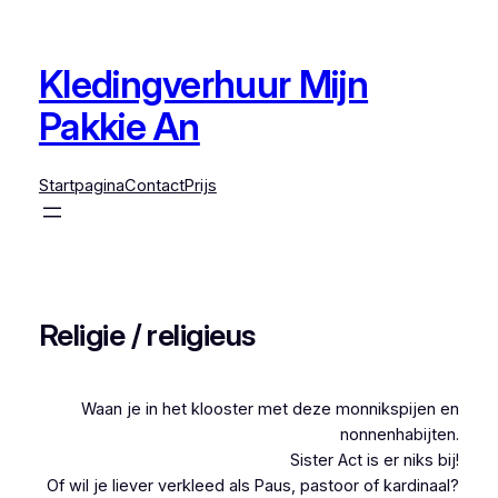
Ga
naar
de
Kledingverhuur Mijn
inhoud
Pakkie An
Startpagina
Contact
Prijs
Religie / religieus
Waan je in het klooster met deze monnikspijen en
nonnenhabijten.
Sister Act is er niks bij!
Of wil je liever verkleed als Paus, pastoor of kardinaal?