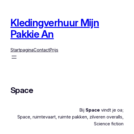
Ga
naar
de
Kledingverhuur Mijn
inhoud
Pakkie An
Startpagina
Contact
Prijs
Space
Bij
Space
vindt je oa;
Space, ruimtevaart, ruimte pakken, zilveren overalls,
Science fiction